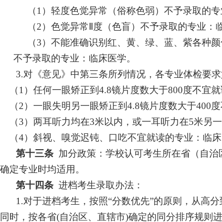
（
1）
轻度色觉异常（俗称色弱）不
予
录取的专
（
2）
色觉异常
Ⅱ度（色盲）不
予
录取的专业：
（
3）
不能准确识别红、黄、绿、蓝、紫各种颜
不
予
录取的专业：临床医学。
3
.
对《意见》中第三条所列情况，各专业体检要求
（
1）
任何一眼矫正到
4.8镜片度数大于800度
不
宜就
（
2）
一眼失明另一眼矫正到
4.8镜片度数大于400度
（
3）
两耳听力均在
3米以内，或一耳听力在5米另
（
4）
斜视、嗅觉迟钝、口吃
不
宜就读
的专业：临床
第十三条
加分政策：学校认可考生所在省（自治
确定专业时均适用。
第十四条
进档考生录取办法：
1.对于进档考生，按照“分数优先”的原则，从高
同时，按各省(自治区、直辖市)确定的同分排序规则