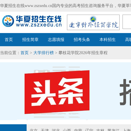
华夏招生在线www.zszxedu.cn国内专业的高考招生咨询服务平台，华
首页
招生简章
志愿填报
招考头条
本科招生
高
当前位置：
首页
>
大学排行榜
> 攀枝花学院2026年招生章程
北京
天津
河北
山西
内蒙
辽宁
吉林
黑龙江
上海