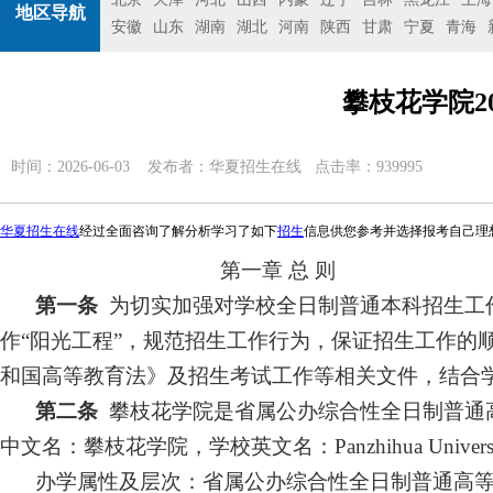
地区导航
安徽
山东
湖南
湖北
河南
陕西
甘肃
宁夏
青海
攀枝花学院2
时间：2026-06-03 发布者：
华夏招生在线
点击率：939995
华夏招生在线
经过全面咨询了解分析学习了如下
招生
信息供您参考并选择报考自己理
第一章
总
则
第一条
为切实加强对学校全日制普通本科招生工
作“阳光工程”，规范招生工作行为，保证招生工作的
和国高等教育法》及招生考试工作等相关文件，结合
第二条
攀
枝花学院
是
省属公办综合性全日制普通
中文名：攀枝花学院，学校英文名：
Panzhihua Uni
办学属性及层次：省属公办综合性全日制普通高