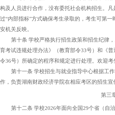
构及人员进行合作
，没有委
托
社会机构招生
。凡
过
“内部指标”方式确保考生录取的，考生可第
安机关反映
。
第十条
学校严格执行招生政策和招生纪律，
育考试违规处理办法》（教育部令
33号）和《
令36号）所确定的程序和规定
进行处理
。欢迎考
第十一条
学校招生与就业指导中心根据工作
作，负责湖南财政经济学院在相应考区的招生宣
第三
第十二条
学校
202
6
年面向
全国
29
个省
（
自