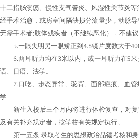
十二指肠溃疡、慢性支气管炎、风湿性关节炎等
经手术治愈，或房室间隔缺损分流量少，动脉导
无需手术者;肢体残疾者（不继续恶化），不建
5.一眼失明另一眼矫正到4.8镜片度数大于
6.两耳听力均在3米以内，或一耳听力在5
语、日语、法学。
7.口吃、步态异常、驼背、面部疤痕、血
学
新生入校后三个月内将进行体检复查，对复
及有关补充规定者，按学校有关规定执行。
第十五条
录取考生的思想政治品德考核和身