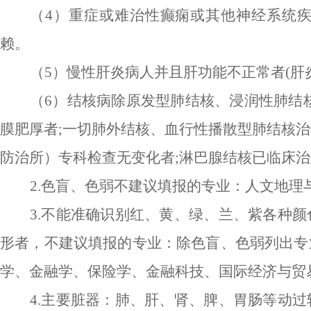
（
4）重症或难治性癫痫或其他神经系统
赖。
（
5）慢性肝炎病人并且肝功能不正常者(肝
（
6）结核病除原发型肺结核、浸润性肺结
膜肥厚者;一切肺外结核、血行性播散型肺结核
防治所）专科检查无变化者;淋巴腺结核已临床
2
.
色盲、色弱不建议填报的专业：人文地理
3
.
不能准确识别红、黄、绿、
兰
、紫各种颜
形者
，
不建议填报的专业：除色盲、色弱列出专
学、金融学、保险学、
金融科技、
国际经济与贸
4.主要脏器：肺、肝、肾、脾、胃肠等动