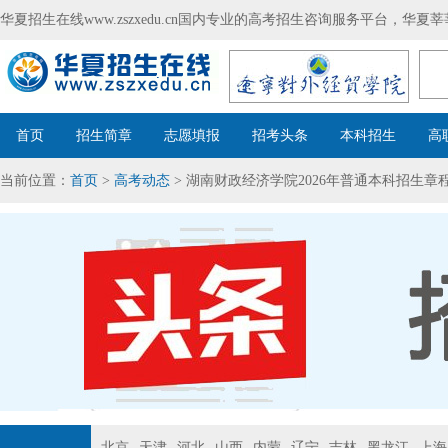
华夏招生在线www.zszxedu.cn国内专业的高考招生咨询服务平台，华
首页
招生简章
志愿填报
招考头条
本科招生
高
当前位置：
首页
>
高考动态
> 湖南财政经济学院2026年普通本科招生章
北京
天津
河北
山西
内蒙
辽宁
吉林
黑龙江
上海