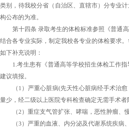
类别，待我校分省
（
自治区、直辖市
）
分专业计
构公布的为准。
第十四条
录取考生的体检标准
参照
《普通高
结合各专业实际，制定我校各专业的体检要求。
如下补充说明：
1
.
考生患有《普通高等学校招生体检工作指
建议填报。
（
1
）严重心脏病
(先天性心脏病经手术治
量少，经二级以上医院专科检查确定无需手术者
（
2
）重症支气管扩张、哮喘，恶性肿瘤、
（
3
）
严重的血液、内分泌及代谢系统疾病