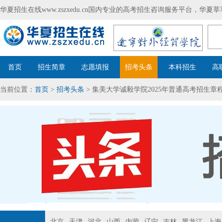
华夏招生在线www.zszxedu.cn国内专业的高考招生咨询服务平台，华
首页
招生简章
志愿填报
招考头条
本科招生
高
当前位置：
首页
>
招考头条
> 集美大学诚毅学院2025年普通高考招生章
北京
天津
河北
山西
内蒙
辽宁
吉林
黑龙江
上海